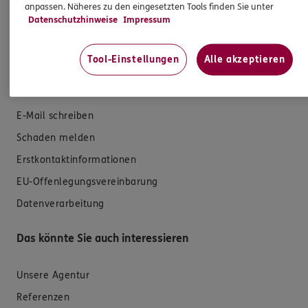
Krankenversicherung
anpassen. Näheres zu den eingesetzten Tools finden Sie unter
Datenschutzhinweise
Impressum
Versicherungen für den privaten Bedarf
Versicherungen für Geschäftskunden
Tool-Einstellungen
Alle akzeptieren
Hilfe & Services
E-Mail schreiben
Schaden melden
Erstkontaktinformationen
EU-Offenlegungsvereinbarung
Datenverarbeitung
Das könnte Sie auch interessieren
Unsere Agentur
Referenzen