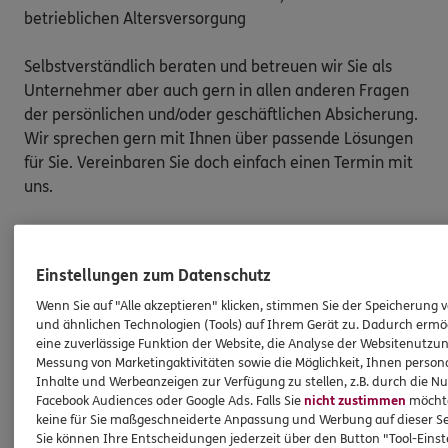
betrieblichen Altersversorgung

Selbstverständlich beraten und betreuen wir Sie als 
Unternehmer aber auch gern in allen anderen Fragen 
der persönlichen und/oder geschäftlichen Absicherung. 
Wir sprechen gern mit Ihnen über passende Lösungen 
für Sie. Vereinbaren Sie doch einfach einen Termin mit 
uns.

Wir freuen uns auf Sie.
Einstellungen zum Datenschutz
Wenn Sie auf "Alle akzeptieren" klicken, stimmen Sie der Speicherung 
und ähnlichen Technologien (Tools) auf Ihrem Gerät zu. Dadurch ermö
Produkte
eine zuverlässige Funktion der Website, die Analyse der Websitenutzun
Messung von Marketingaktivitäten sowie die Möglichkeit, Ihnen persona
Inhalte und Werbeanzeigen zur Verfügung zu stellen, z.B. durch die N
Zahnversicherungen
Facebook Audiences oder Google Ads. Falls Sie
nicht zustimmen
möchten
Kfz-Versicherung
keine für Sie maßgeschneiderte Anpassung und Werbung auf dieser Se
Sie können Ihre Entscheidungen jederzeit über den Button "Tool-Eins